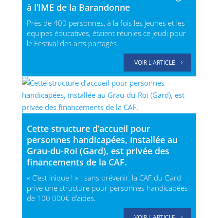
à l’IME de la Barandonne
Près de 400 personnes, à la fois les jeunes et les
équipes éducatives, étaient réunies ce jeudi pour
le Festival des arts partagés.
VOIR L'ARTICLE
Cette structure d’accueil pour
personnes handicapées, installée au
Grau-du-Roi (Gard), est privée des
financements de la CAF.
« C’est inique ! » : sans prévenir, la CAF du Gard
prive une structure pour personnes handicapées
de 100 000€ d’aides.
VOIR L'ARTICLE