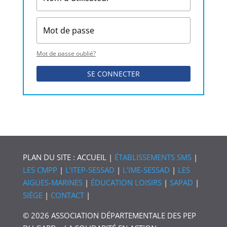
Mot de passe oublié?
SE CONNECTER
PLAN DU SITE : ACCUEIL |
ÉTABLISSEMENTS SMS
|
LES CMPP
|
L’ITEP-SESSAD
|
L’IME-SESSAD
|
LES
AIGUES-MARINES
|
ÉDUCATION LOISIRS
|
SAPAD
|
SIÈGE
|
CONTACT
|
© 2026 ASSOCIATION DÉPARTEMENTALE DES PEP