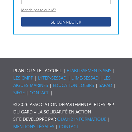
Mot de passe oublié?
SE CONNECTER
PLAN DU SITE : ACCUEIL |
ÉTABLISSEMENTS SMS
|
LES CMPP
|
L’ITEP-SESSAD
|
L’IME-SESSAD
|
LES
AIGUES-MARINES
|
ÉDUCATION LOISIRS
|
SAPAD
|
SIÈGE
|
CONTACT
|
© 2026 ASSOCIATION DÉPARTEMENTALE DES PEP
DU GARD – LA SOLIDARITÉ EN ACTION
SITE DÉVELOPPÉ PAR
QUAI12 INFORMATIQUE
|
MENTIONS LÉGALES
|
CONTACT