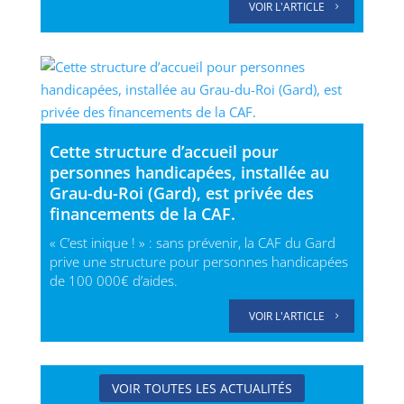
VOIR L'ARTICLE
Cette structure d’accueil pour
personnes handicapées, installée au
Grau-du-Roi (Gard), est privée des
financements de la CAF.
« C’est inique ! » : sans prévenir, la CAF du Gard
prive une structure pour personnes handicapées
de 100 000€ d’aides.
VOIR L'ARTICLE
VOIR TOUTES LES ACTUALITÉS